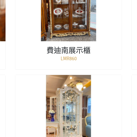
費迪南展示櫃
LMR860