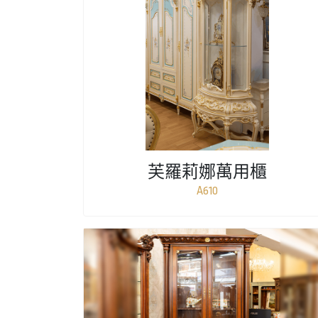
芙羅莉娜萬用櫃
A610