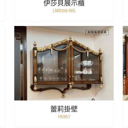
伊莎貝展示櫃
LMR308-WG
蕾莉掛壁
HK957