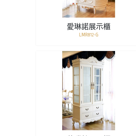
愛琳諾展示櫃
LMR812-G