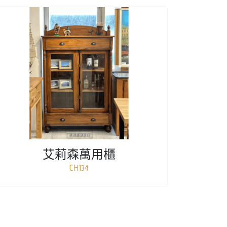
艾莉森萬用櫃
CH134