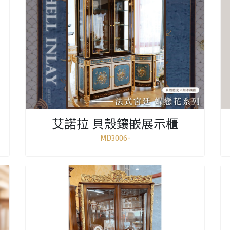
艾諾拉 貝殼鑲嵌展示櫃
MD3006-