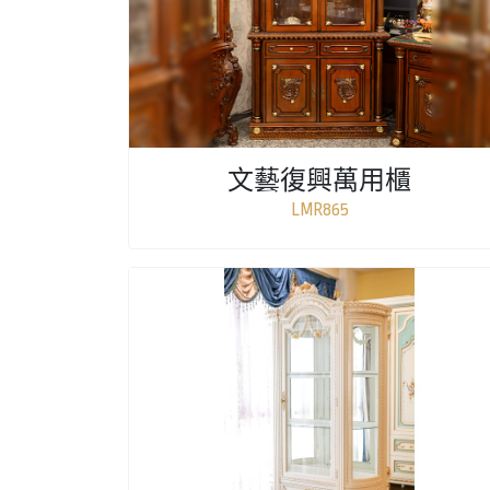
文藝復興萬用櫃
LMR865