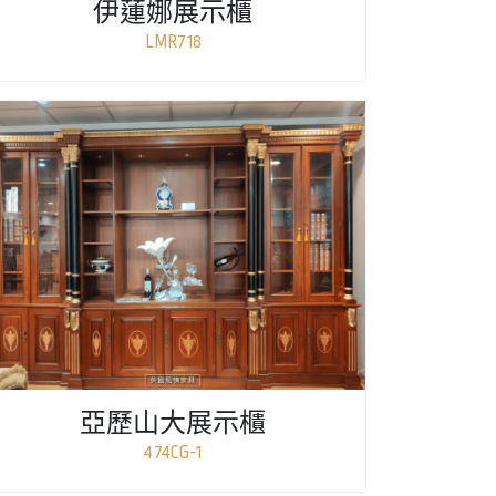
伊蓮娜展示櫃
LMR718
亞歷山大展示櫃
474CG-1