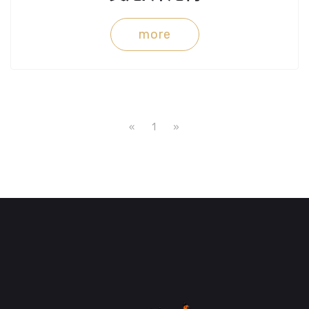
more
«
1
»