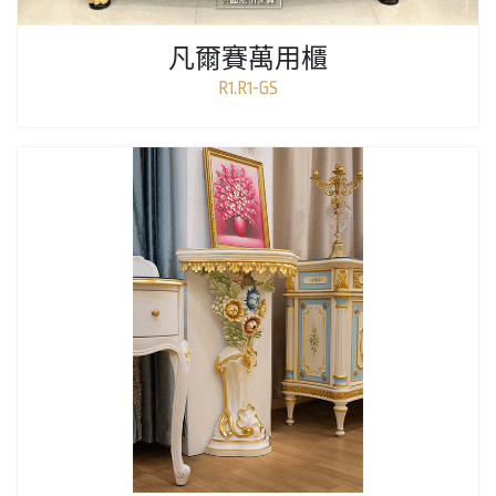
凡爾賽萬用櫃
R1.R1-GS