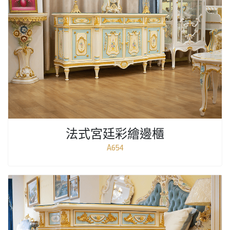
法式宮廷彩繪邊櫃
A654