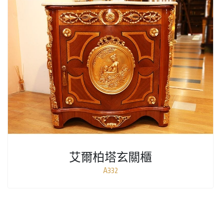
艾爾柏塔玄關櫃
A332