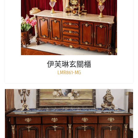
伊芙琳玄關櫃
LMR861-MG