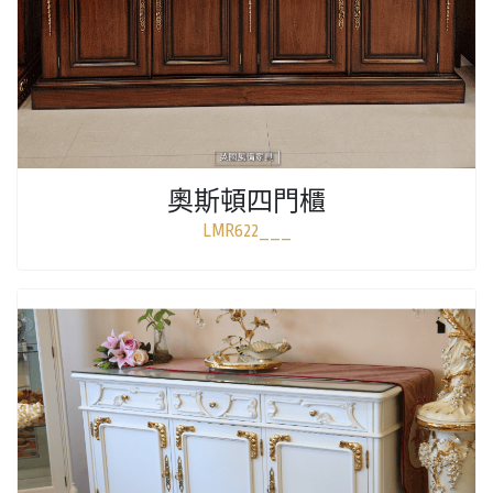
奧斯頓四門櫃
LMR622___