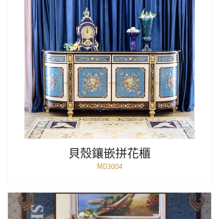
貝殼鑲嵌拼花櫃
MD3004