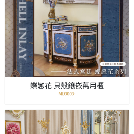
蝶戀花 貝殼鑲嵌萬用櫃
MD3003-