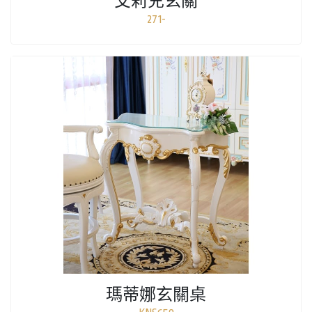
艾莉兒玄關
271-
瑪蒂娜玄關桌