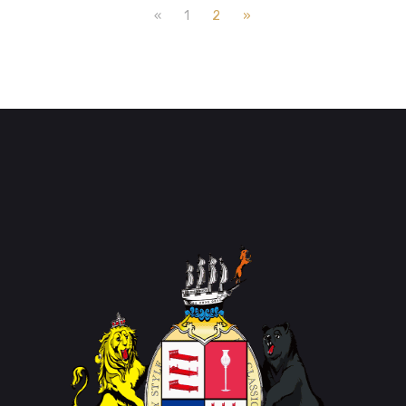
«
1
2
»