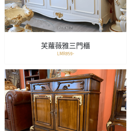
芙蘿薇雅三門櫃
LMR859-