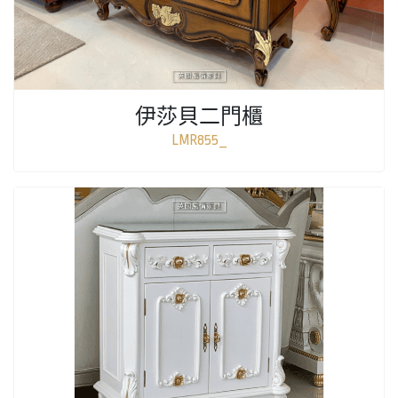
伊莎貝二門櫃
LMR855_