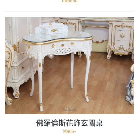
KNS650
佛羅倫斯花飾玄關桌
M905-