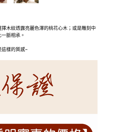
選擇木紋透露亮麗色澤的桃花心木；或是雕刻中
一脈相承。⁣
這樣的質感~⁣