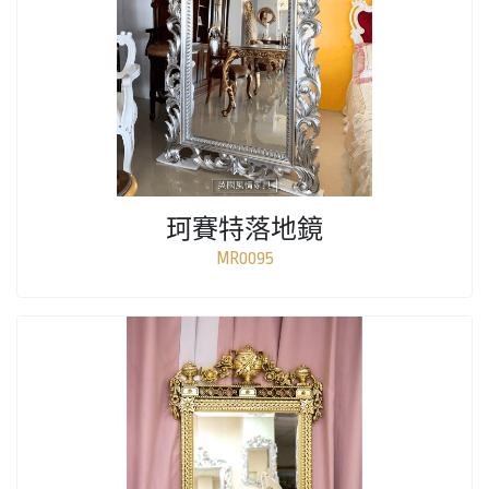
珂賽特落地鏡
MR0095