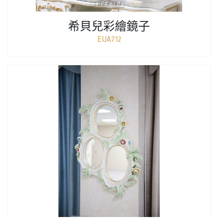
希貝兒彩繪鏡子
EUA712