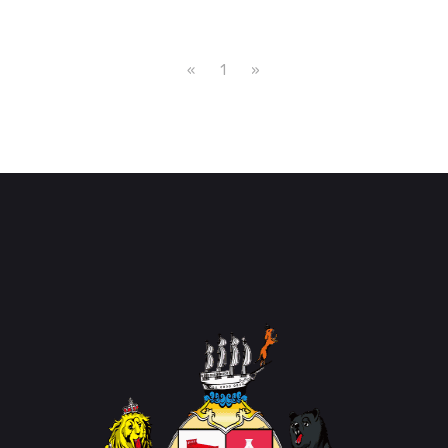
«
1
»