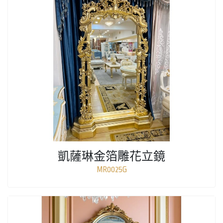
凱薩琳金箔雕花立鏡
MR0025G