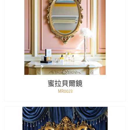
蜜拉貝爾鏡
MR0023