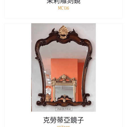
茉莉雕刻鏡
MC136
克勞蒂亞鏡子