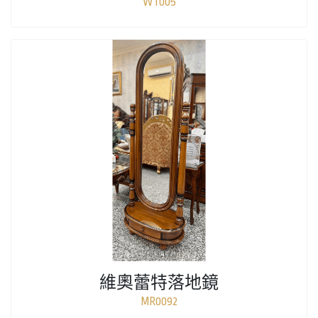
WT005
維奧蕾特落地鏡
MR0092