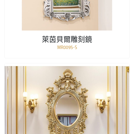
萊茵貝爾雕刻鏡
MR0095-S