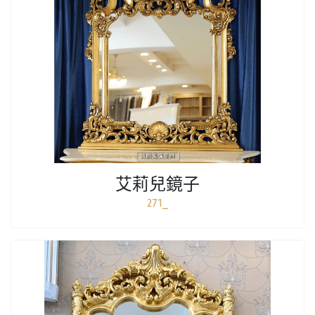
艾莉兒鏡子
271_