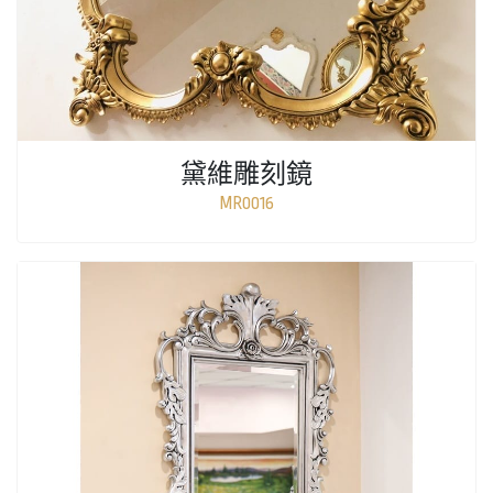
黛維雕刻鏡
MR0016