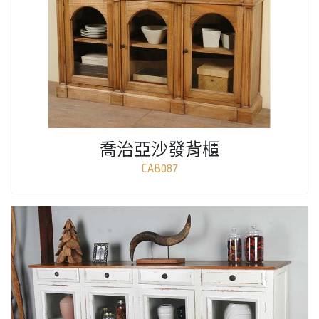
喬治亞沙發背櫃
CAB087