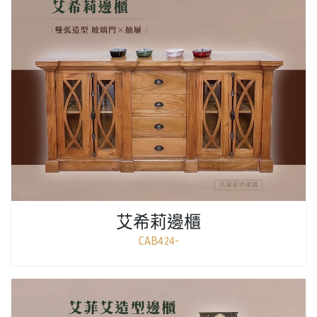
艾希莉邊櫃
CAB424-