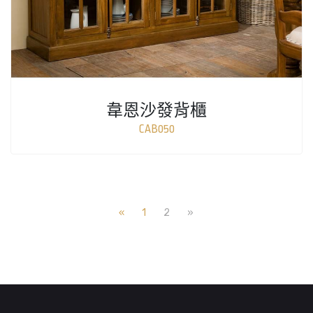
韋恩沙發背櫃
CAB050
«
1
2
»