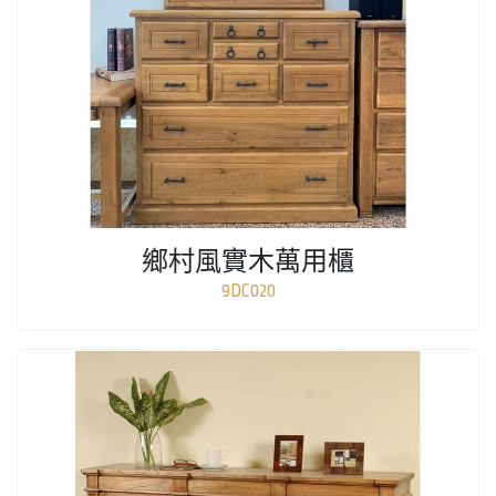
鄉村風實木萬用櫃
9DC020